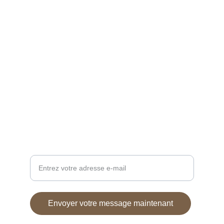
Créations uniques en bois recyclé et 
upcycling
ÉCOLOGIE
caressedebois@gmail.com
+33 0788342758
DESIGN
Adresse e-mail pour contact
Envoyer votre message maintenant