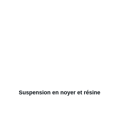
Suspension en noyer et résine
Artisanat
Créations uniques en bois recyclé et 