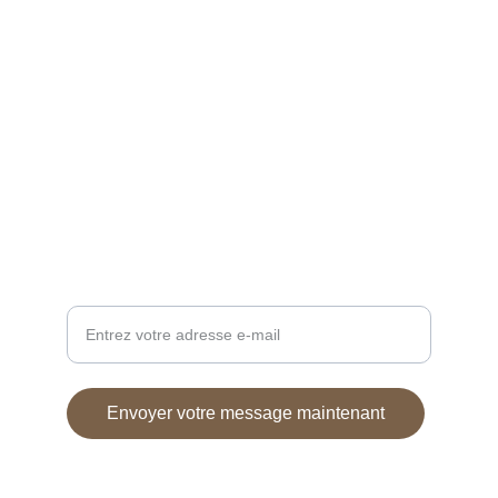
upcycling
ÉCOLOGIE
caressedebois@gmail.com
+33 0788342758
DESIGN
Adresse e-mail pour contact
Envoyer votre message maintenant