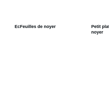
EcFeuilles de noyer
Petit pl
noyer
Artisanat
Créations uniques en bois recyclé et upcycling