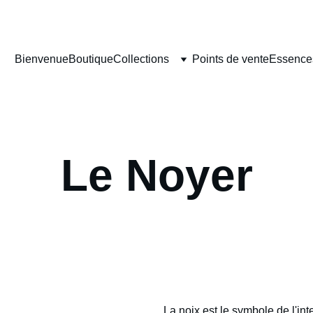
DONNEZ NOUS VOTRE AVIS SUR NOS CRÉATIONS EN BOIS!
Bienvenue
Boutique
Collections
Points de vente
Essences
Le Noyer
La noix est le symbole de l'in