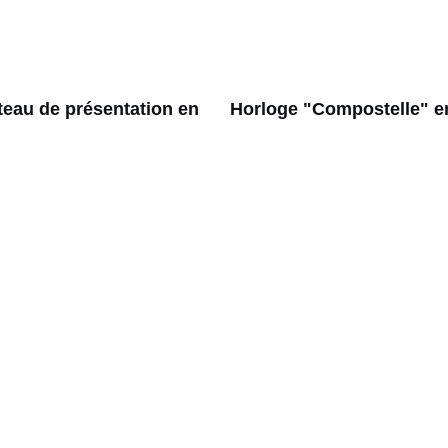
ateau de présentation en 
Horloge "Compostelle" e
ÉCOLOGIE
+33 0788342758
caressedebois@gmail.com