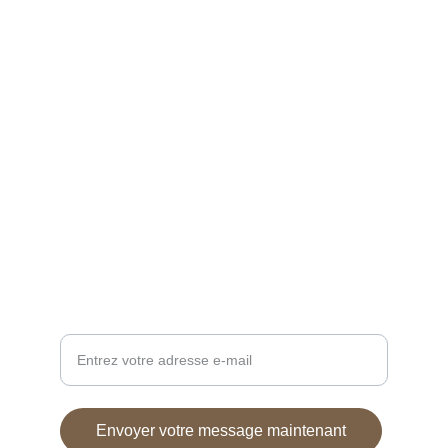
Artisanat
Créations uniques en bois recyclé et 
upcycling
ÉCOLOGIE
caressedebois@gmail.com
+33 0788342758
DESIGN
Adresse e-mail pour contact
Envoyer votre message maintenant