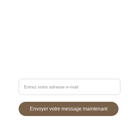
ÉCOLOGIE
caressedebois@gmail.com
+33 0788342758
DESIGN
Adresse e-mail pour contact
Envoyer votre message maintenant
© 2024. All rights reserved.