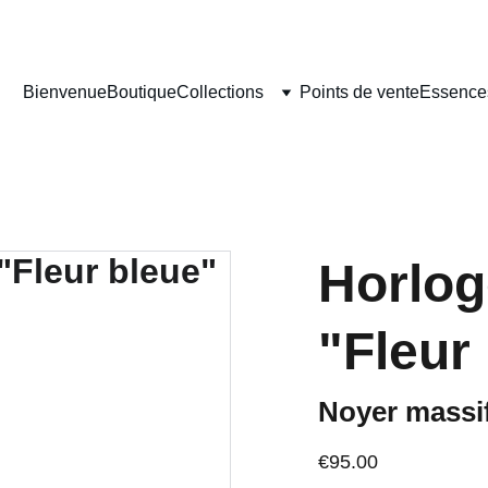
DONNEZ NOUS VOTRE AVIS SUR NOS CRÉATIONS EN BOIS!
Bienvenue
Boutique
Collections
Points de vente
Essences
Horlog
"Fleur
Noyer massi
€95.00